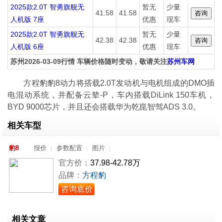
2025款2.0T 智勇旗舰无
暂无
少量
41.58
41.58
人机版 7座
优惠
现车
2025款2.0T 智勇旗舰无
暂无
少量
42.38
42.38
人机版 6座
优惠
现车
苏州2026-03-09行情 车辆价格随时变动，敬请关注
苏州车网
方程豹豹8动力将搭载2.0T发动机与电机组成的DMO插
电混动系统，并配备云辇-P，车内搭载DiLink 150车机，
BYD 9000芯片，并且还会搭载华为乾崑智驾ADS 3.0。
相关车型
豹8
报价
参数配置
图片
官方价：
37.98-42.78万
品牌：
方程豹
咨询底价
相关文章