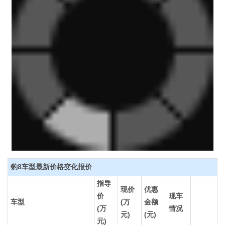
豹8车型最新价格变化报价
指导
现价
优惠
价
现车
车型
(万
金额
(万
情况
元)
(元)
元)