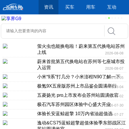
资讯
买车
用车
互动
萤火虫也能换电啦！蔚来第五代换电站苏州
上线
2026-08-08
蔚来首批第五代换电站在苏州等七座城市投
入运营
2026-08-07
小米“9系”打几分？小米澎程N90了解一下
2026-08-05
极氪9X五座版苏州上市品鉴会圆满举行
2026-08-04
五菱扬光 pro上市发布会苏州站圆满收官
2026-08-02
极石汽车苏州园区体验中心盛大开业
2026-07-30
体验长安蓝鲸超擎 10万内省油超值选
2026-07-27
逸动&CS75蓝鲸超擎超值体验季东部战区江
苏站圆满收官