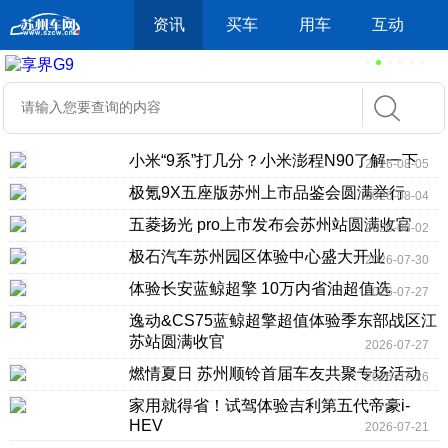
资讯
买车
用车
互动
小米“9系”打几分？小米澎程N90了解一下
2026-08-05
极氪9X五座版苏州上市品鉴会圆满举行
2026-08-04
五菱扬光 pro上市发布会苏州站圆满收官
2026-08-02
极石汽车苏州园区体验中心盛大开业
2026-07-30
体验长安蓝鲸超擎 10万内省油超值选
2026-07-27
逸动&CS75蓝鲸超擎超值体验季东部战区江
苏站圆满收官
2026-07-27
燃情夏日 苏州顺铃首届车友共聚专场活动
2026-07-26
家用就得省！试驾体验吉利第五代帝豪i-
HEV
2026-07-21