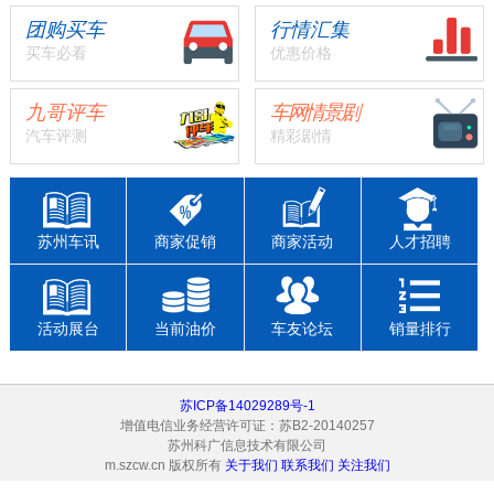
团购买车
行情汇集
买车必看
优惠价格
九哥评车
车网情景剧
汽车评测
精彩剧情
苏州车讯
商家促销
商家活动
人才招聘
活动展台
当前油价
车友论坛
销量排行
苏ICP备14029289号-1
增值电信业务经营许可证：苏B2-20140257
苏州科广信息技术有限公司
m.szcw.cn 版权所有
关于我们
联系我们
关注我们