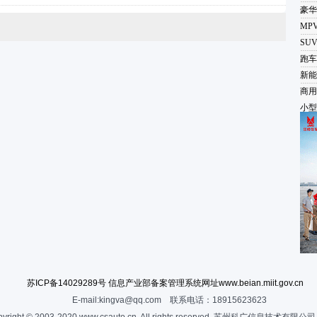
豪华
MP
SU
跑车
新能
商用
小型
紧
中型
中
全
小型
紧
苏ICP备14029289号 信息产业部备案管理系统网址www.beian.miit.gov.cn
中型
E-mail:kingva@qq.com 联系电话：18915623623
中