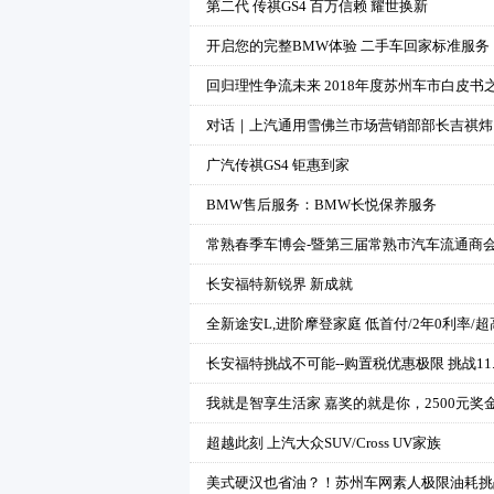
第二代 传祺GS4 百万信赖 耀世换新
开启您的完整BMW体验 二手车回家标准服务
回归理性争流未来 2018年度苏州车市白皮书
对话｜上汽通用雪佛兰市场营销部部长吉祺炜
广汽传祺GS4 钜惠到家
BMW售后服务：BMW长悦保养服务
常熟春季车博会-暨第三届常熟市汽车流通商
长安福特新锐界 新成就
全新途安L,进阶摩登家庭 低首付/2年0利率/
长安福特挑战不可能--购置税优惠极限 挑战11
我就是智享生活家 嘉奖的就是你，2500元奖
超越此刻 上汽大众SUV/Cross UV家族
美式硬汉也省油？！苏州车网素人极限油耗挑