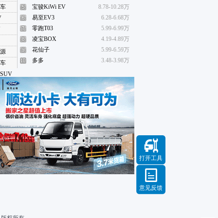
车
宝骏KiWi EV
8.78-10.28万
易至EV3
6.28-6.68万
V
零跑T03
5.99-6.99万
V
凌宝BOX
4.19-4.89万
花仙子
5.99-6.59万
源
多多
3.48-3.98万
车
SUV
凑型
SUV
SUV
大型
SUV
尺寸
SUV
打开工具
MPV
凑型
MPV
意见反馈
MPV
大型