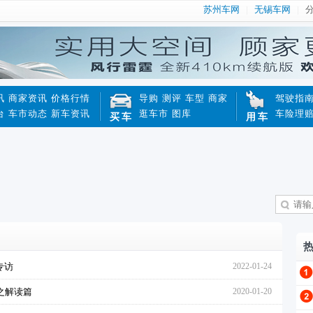
苏州车网
无锡车网
讯
商家资讯
价格行情
导购
测评
车型
商家
驾驶指
台
车市动态
新车资讯
逛车市
图库
车险理
买车
用车
专访
2022-01-24
书之解读篇
2020-01-20