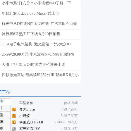
小米“9系”打几分？小米澎程N90了解一下
新款红旗天工08 670 Max正式上市
行驶中从D挡跳N挡 动力中断 广汽丰田召回铂
智7
神行者8常熟工厂下线 8月10日预售
CEA电子电气架构+激光雷达 一汽-大众ID.
AURA T6盲订
25.99/29.99万元 小米澎程N70/N90开启预售
大涨！7月31日24时国内油价迎来上调
四颗激光雷达 最高续航852公里 智界RX 8月小
订
门车型
车
车型名称
价格区间
车
奔奔E-Star
7.99-7.99万
型
小蚂蚁
5.49-7.69万
车
科莱威CLEVER
6.7999-6.7999万
型
宏光MINI EV
4.48-5.48万