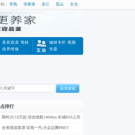
分站：
常熟
张家港
吴江
昆山
太仓
南
美容装潢
驾校
编辑专栏
视频
赔
保养维修
专题
互动
新闻搜索
热点排行
限时20.18万起 综合续航1404km 长城H10上市
合资插混靠谱 试驾一汽-大众迈腾PHEV